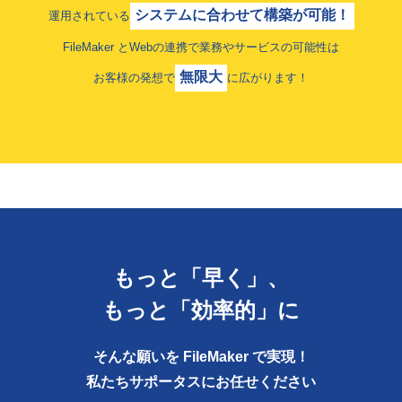
システムに合わせて構築が可能！
運用されている
FileMaker とWebの連携で業務やサービスの可能性は
無限大
お客様の発想で
に広がります！
もっと「
早く
」、
もっと「
効率的
」に
そんな願いを FileMaker で実現！
私たちサポータスにお任せください