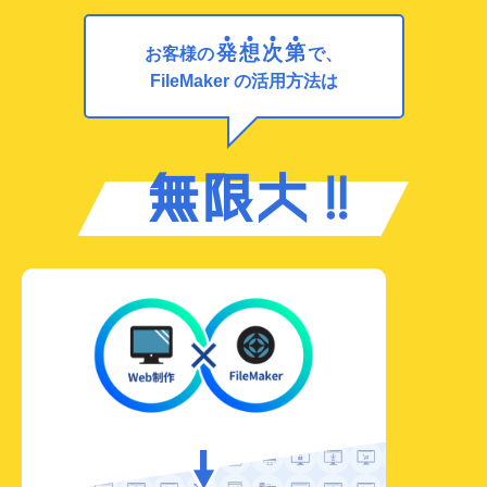
発
想
次
第
お客様の
で、
FileMaker の活用方法は
無限大‼